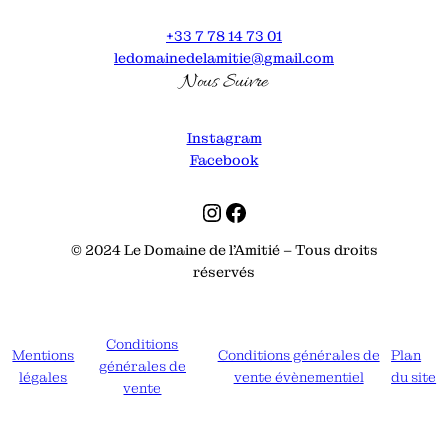
+33 7 78 14 73 01
ledomainedelamitie@gmail.com
Nous Suivre
Instagram
Facebook
Instagram
Facebook
© 2024 Le Domaine de l’Amitié – Tous droits
réservés
Conditions
Mentions
Conditions générales de
Plan
générales de
légales
vente évènementiel
du site
vente