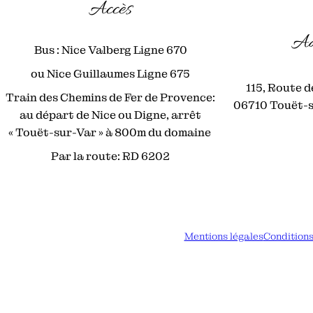
Accès
Ad
Bus : Nice Valberg Ligne 670
ou Nice Guillaumes Ligne 675
115, Route d
Train des Chemins de Fer de Provence:
06710 Touët-
au départ de Nice ou Digne, arrêt
« Touët-sur-Var » à 800m du domaine
Par la route: RD 6202
Mentions légales
Conditions