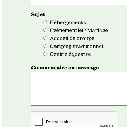
j
Sujet
e
Hébergements
t
Evènementiel / Mariage
m
Accueil de groupe
e
Camping traditionnel
s
Centre équestre
s
a
Commentaire ou message
g
e
o
u