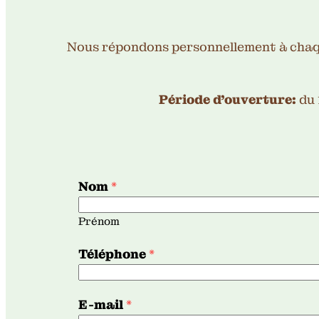
Nous répondons personnellement à chaq
Période d’ouverture:
du 
Nom
*
Prénom
Téléphone
*
S
E-mail
*
u