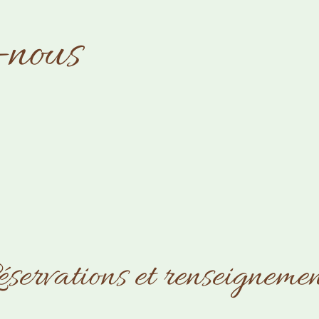
-nous
éservations et renseignemen