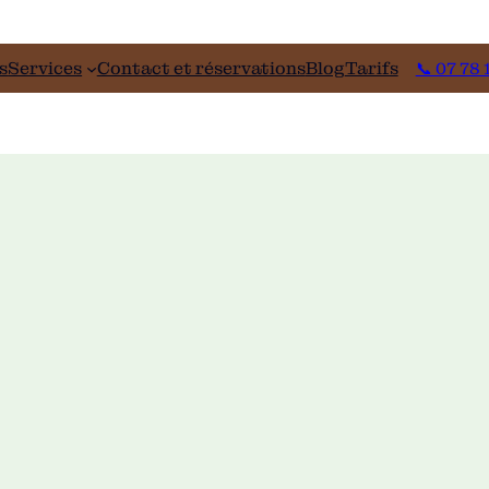
s
Services
Contact et réservations
Blog
Tarifs
📞 07 78 