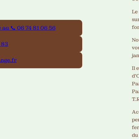
Le 
sur
fo
au 📞 06 74 81 06 56
Nou
 83
vou
jan
ange.fr
Il 
d’
Pa
Par
T.
Ac
pe
fe
du