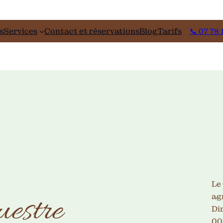
s
Services
Contact et réservations
Blog
Tarifs
📞 07 78 
Le 
uestre
ag
Di
00