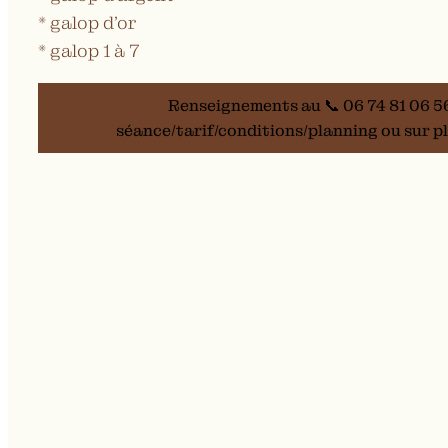
* galop d’or
* galop 1 à 7
Renseignements au 📞 06 74 81 06 5
séance/tarif/conditions/planning ou sur p