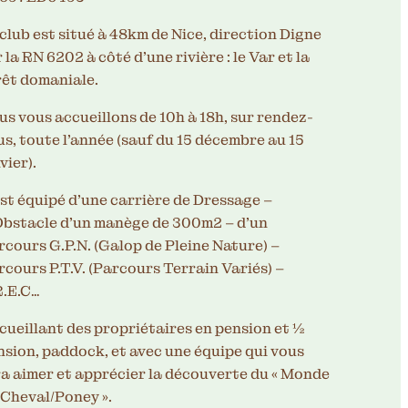
club est situé à 48km de Nice, direction Digne
 la RN 6202 à côté d’une rivière : le Var et la
rêt domaniale.
s vous accueillons de 10h à 18h, sur rendez-
s, toute l’année (sauf du 15 décembre au 15
vier).
est équipé d’une carrière de Dressage –
Obstacle d’un manège de 300m2 – d’un
rcours G.P.N. (Galop de Pleine Nature) –
cours P.T.V. (Parcours Terrain Variés) –
R.E.C…
cueillant des propriétaires en pension et ½
nsion, paddock, et avec une équipe qui vous
ra aimer et apprécier la découverte du « Monde
 Cheval/Poney ».