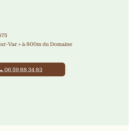
°675
-sur-Var » à 800m du Domaine
📞 06 59 88 34 83