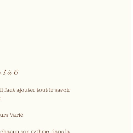
 1 à 6
l faut ajouter tout le savoir
:
urs Varié
à chacun son rythme, dans la