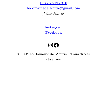
+33 7 78 14 73 01
ledomainedelamitie@gmail.com
Nous Suivre
Instagram
Facebook
Instagram
Facebook
© 2024 Le Domaine de l’Amitié – Tous droits
réservés
Conditions
Mentions
Conditions générales de
Plan
générales de
légales
vente évènementiel
du site
vente